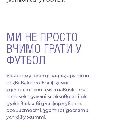
займаються у FOOTBIK
МИ НЕ ПРОСТО
ВЧИМО ГРАТИ У
ФУТБОЛ
У нашому центрі через гру діти
розвивають свої фізичні
здібності, соціальні навички та
інтелектуальні можливості, які
дуже важливі для формування
особистості, здатної досягти
успіхів у житті.