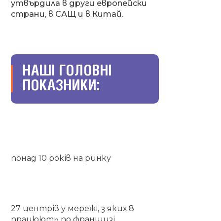
утвърдила в други европейски
страни, в САЩ и в Китай.
НАШІ ГОЛОВНІ
ПОКАЗНИКИ:
понад 10 років на ринку
27 центрів у мережі, з яких 8
працюють по франшизі