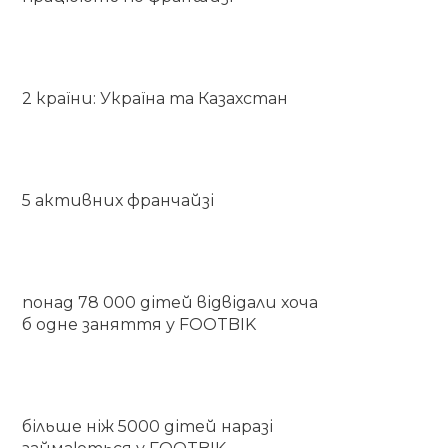
2 країни: Україна та Казахстан
5 активних франчайзі
понад 78 000 дітей відвідали хоча
б одне заняття у FOOTBIK
більше ніж 5000 дітей наразі