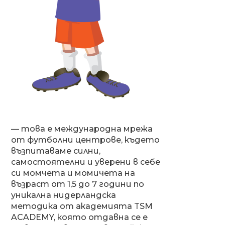
— това е международна мрежа
от футболни центрове, където
възпитаваме силни,
самостоятелни и уверени в себе
си момчета и момичета на
възраст от 1,5 до 7 години по
уникална нидерландска
методика от академията TSM
ACADEMY, която отдавна се е